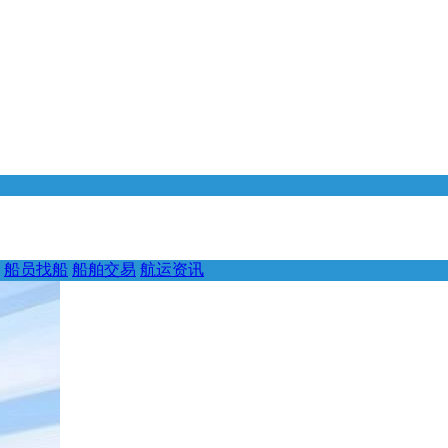
船员找船
船舶交易
航运资讯