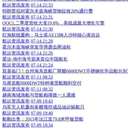
航运资讯发布
07-14 21:33
特朗普拟对霍尔木兹海峡货物征收20%通行费
航运资讯发布
07-14 21:31
OOCL二季度营收大涨19.8%，美线成最大增长引擎
航运资讯发布
07-14 21:30
红海航线重构：马士基AE15纳入沙特核心港吉达
航运资讯发布
07-14 21:28
霍尔木兹海峡突发导弹袭击两油轮
航运资讯发布
07-14 21:26
爱达·地中海号迎来首位中国船长
航运资讯发布
07-14 21:24
双喜临门！台州海东造船厂两艘6600DWT不锈钢化学品船分
航运资讯发布
07-11 08:33
马尾造船9000DWT特种液货船顺利交付
航运资讯发布
07-11 08:32
越南海域渔船与货船相撞致一人遇难
航运资讯发布
07-09 19:43
乌军无人机重创多艘俄控成品油运输船只
航运资讯发布
07-09 19:40
船舶出售：2015年沅江造79.8米甲板货船
航运资讯发布
07-09 19:34