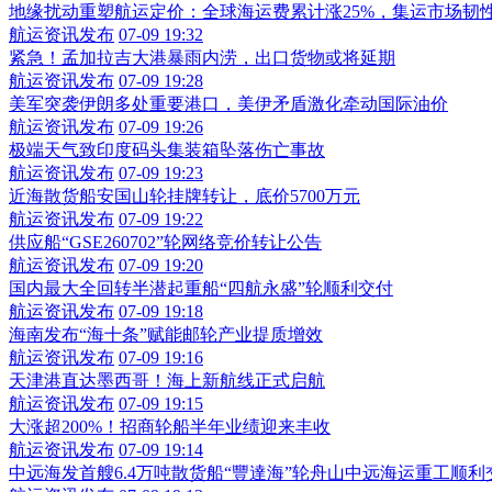
地缘扰动重塑航运定价：全球海运费累计涨25%，集运市场韧
航运资讯发布
07-09 19:32
紧急！孟加拉吉大港暴雨内涝，出口货物或将延期
航运资讯发布
07-09 19:28
美军突袭伊朗多处重要港口，美伊矛盾激化牵动国际油价
航运资讯发布
07-09 19:26
极端天气致印度码头集装箱坠落伤亡事故
航运资讯发布
07-09 19:23
近海散货船安国山轮挂牌转让，底价5700万元
航运资讯发布
07-09 19:22
供应船“GSE260702”轮网络竞价转让公告
航运资讯发布
07-09 19:20
国内最大全回转半潜起重船“四航永盛”轮顺利交付
航运资讯发布
07-09 19:18
海南发布“海十条”赋能邮轮产业提质增效
航运资讯发布
07-09 19:16
天津港直达墨西哥！海上新航线正式启航
航运资讯发布
07-09 19:15
大涨超200%！招商轮船半年业绩迎来丰收
航运资讯发布
07-09 19:14
中远海发首艘6.4万吨散货船“豐達海”轮舟山中远海运重工顺利