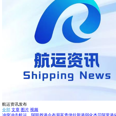
航运资讯发布
全部
文章
图片
视频
冲突冲击航运，阿联酋港企布局富查伊拉新港弱化杰贝阿里港