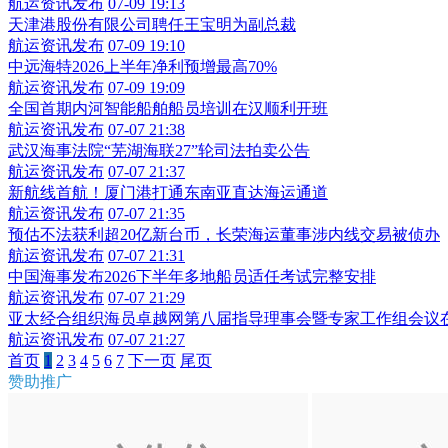
航运资讯发布
07-09 19:13
天津港股份有限公司聘任王宝明为副总裁
航运资讯发布
07-09 19:10
中远海特2026上半年净利预增最高70%
航运资讯发布
07-09 19:09
全国首期内河智能船舶船员培训在汉顺利开班
航运资讯发布
07-07 21:38
武汉海事法院“芜湖海联27”轮司法拍卖公告
航运资讯发布
07-07 21:37
新航线首航！厦门港打通东南亚直达海运通道
航运资讯发布
07-07 21:35
预估不法获利超20亿新台币，长荣海运董事涉内线交易被侦办
航运资讯发布
07-07 21:31
中国海事发布2026下半年多地船员适任考试完整安排
航运资讯发布
07-07 21:29
亚太经合组织海员卓越网第八届指导理事会暨专家工作组会议
航运资讯发布
07-07 21:27
首页
1
2
3
4
5
6
7
下一页
尾页
赞助推广