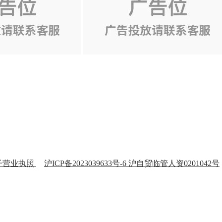
子营业执照
沪ICP备2023039633号-6 沪自贸临管人资0201042号