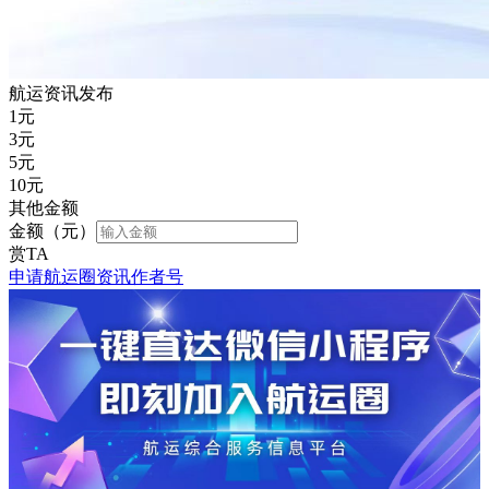
航运资讯发布
1
元
3
元
5
元
10
元
其他金额
金额（元）
赏TA
申请航运圈资讯作者号