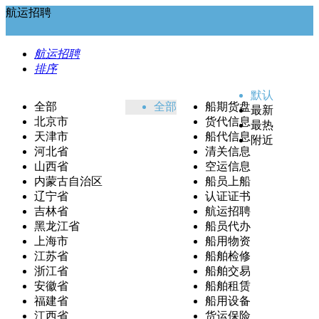
航运招聘
航运招聘
排序
默认
全部
全部
船期货盘
最新
北京市
货代信息
最热
天津市
船代信息
附近
河北省
清关信息
山西省
空运信息
内蒙古自治区
船员上船
辽宁省
认证证书
吉林省
航运招聘
黑龙江省
船员代办
上海市
船用物资
江苏省
船舶检修
浙江省
船舶交易
安徽省
船舶租赁
福建省
船用设备
江西省
货运保险