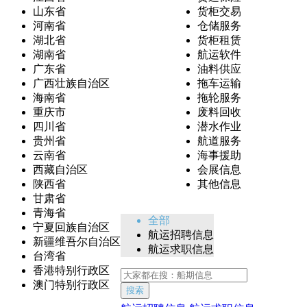
山东省
货柜交易
河南省
仓储服务
湖北省
货柜租赁
湖南省
航运软件
广东省
油料供应
广西壮族自治区
拖车运输
海南省
拖轮服务
重庆市
废料回收
四川省
潜水作业
贵州省
航道服务
云南省
海事援助
西藏自治区
会展信息
陕西省
其他信息
甘肃省
青海省
全部
宁夏回族自治区
航运招聘信息
新疆维吾尔自治区
航运求职信息
台湾省
香港特别行政区
澳门特别行政区
搜索