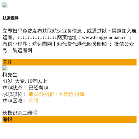
航运圈网
立即扫码免费发布获取航运业务信息，或通过以下渠道加入航
运圈。↓↓↓↓↓↓↓↓↓↓↓↓↓↓↓↓网页地址：www.hangyunquan.cn ；
微信小程序：航运圈网丨船代货代港代船员船舶 ； 微信公众
号：航运圈网
关注
柯先生
41岁
.
大专
.
10年以上
求职状态：
已经离职
求职职位：
船员/轮机部 / 大管轮-沿海
求职区域：
不限
长按识别二维码
海报