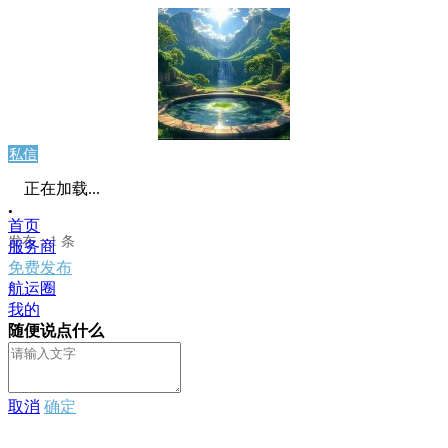
私信
正在加载...
.
首页
发布：1 条
服务商
免费发布
航运圈
我的
随便说点什么
取消
确定