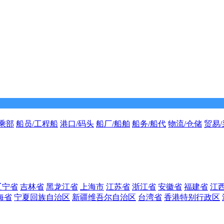
乘部
船员/工程船
港口/码头
船厂/船舶
船务/船代
物流/仓储
贸易
辽宁省
吉林省
黑龙江省
上海市
江苏省
浙江省
安徽省
福建省
江
海省
宁夏回族自治区
新疆维吾尔自治区
台湾省
香港特别行政区