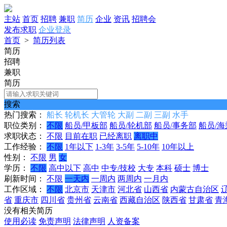
主站
首页
招聘
兼职
简历
企业
资讯
招聘会
发布求职
企业登录
首页
>
简历列表
简历
招聘
兼职
简历
搜索
热门搜索：
船长
轮机长
大管轮
大副
二副
三副
水手
职位类别：
不限
船员/甲板部
船员/轮机部
船员/事务部
船员/海
求职状态：
不限
目前在职
已经离职
离职中
工作经验：
不限
1年以下
1-3年
3-5年
5-10年
10年以上
性别：
不限
男
女
学历：
不限
高中以下
高中
中专/技校
大专
本科
硕士
博士
刷新时间：
不限
一天内
一周内
两周内
一月内
工作区域：
不限
北京市
天津市
河北省
山西省
内蒙古自治区
省
重庆市
四川省
贵州省
云南省
西藏自治区
陕西省
甘肃省
青
没有相关简历
使用必读
免责声明
法律声明
人资备案