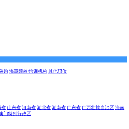
/采购
海事院校/培训机构
其他职位
西省
山东省
河南省
湖北省
湖南省
广东省
广西壮族自治区
海南
澳门特别行政区