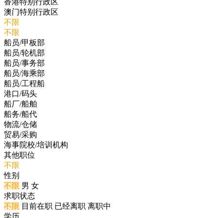
香港特别行政区
澳门特别行政区
不限
不限
船员/甲板部
船员/轮机部
船员/事务部
船员/海乘部
船员/工程船
港口/码头
船厂/船舶
船务/船代
物流/仓储
贸易/采购
海事院校/培训机构
其他职位
不限
性别
不限
男
女
求职状态
不限
目前在职
已经离职
离职中
学历