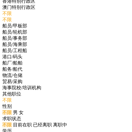
香港特别行政区
澳门特别行政区
不限
不限
船员/甲板部
船员/轮机部
船员/事务部
船员/海乘部
船员/工程船
港口/码头
船厂/船舶
船务/船代
物流/仓储
贸易/采购
海事院校/培训机构
其他职位
不限
性别
不限
男
女
求职状态
不限
目前在职
已经离职
离职中
学历